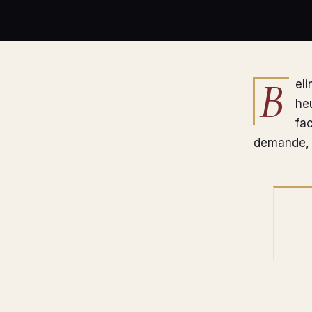
B
el
he
fa
demande, 