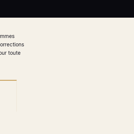
sommes
orrections
our toute