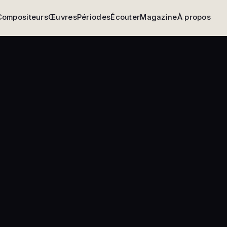
Compositeurs
Œuvres
Périodes
Écouter
Magazine
À propos