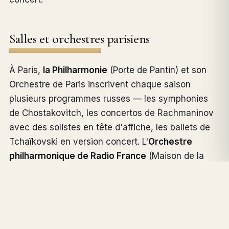
Salles et orchestres parisiens
À Paris,
la Philharmonie
(Porte de Pantin) et son
Orchestre de Paris inscrivent chaque saison
plusieurs programmes russes — les symphonies
de Chostakovitch, les concertos de Rachmaninov
avec des solistes en tête d'affiche, les ballets de
Tchaïkovski en version concert. L'
Orchestre
philharmonique de Radio France
(Maison de la
Radio) et l'
Orchestre national de France
couvrent
le même répertoire avec un programme souvent
plus audacieux (Prokofiev, Schnittke, Silvestrov).
Pour l'opéra russe,
l'Opéra national de Paris