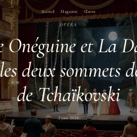
Accueil
·
Magazine
·
Œuvre
OPÉRA
e Onéguine et La D
 les deux sommets de
de Tchaïkovski
2 juin 2026