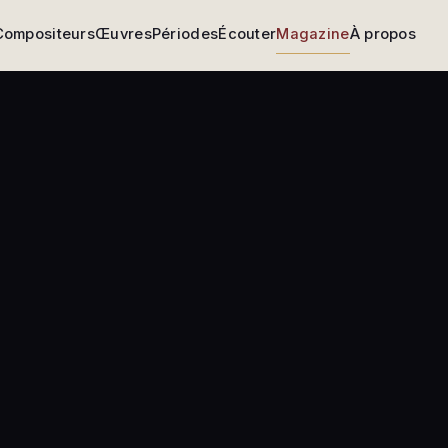
Compositeurs
Œuvres
Périodes
Écouter
Magazine
À propos