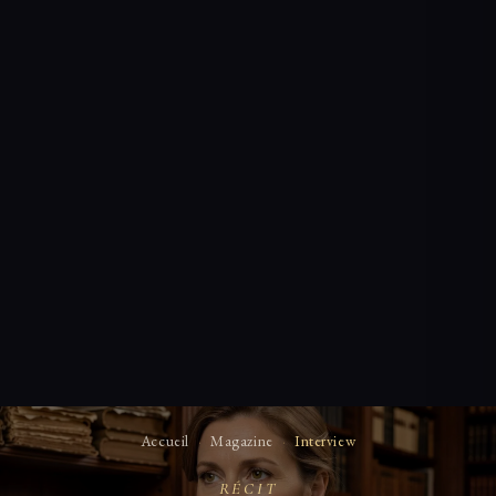
Accueil
·
Magazine
·
Interview
RÉCIT